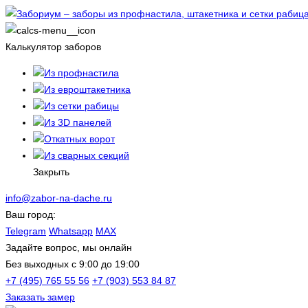
Калькулятор заборов
Из профнастила
Из евроштакетника
Из сетки рабицы
Из 3D панелей
Откатных ворот
Из сварных секций
Закрыть
info@zabor-na-dache.ru
Ваш город:
Telegram
Whatsapp
MAX
Задайте вопрос, мы онлайн
Без выходных c 9:00 до 19:00
+7 (495) 765 55 56
+7 (903) 553 84 87
Заказать замер