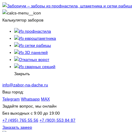
Калькулятор заборов
Из профнастила
Из евроштакетника
Из сетки рабицы
Из 3D панелей
Откатных ворот
Из сварных секций
Закрыть
info@zabor-na-dache.ru
Ваш город:
Telegram
Whatsapp
MAX
Задайте вопрос, мы онлайн
Без выходных c 9:00 до 19:00
+7 (495) 765 55 56
+7 (903) 553 84 87
Заказать замер