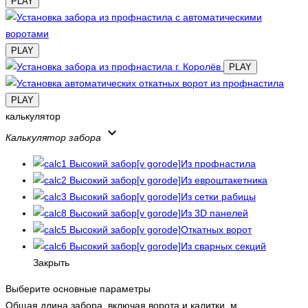
PLAY
PLAY
PLAY
PLAY
калькулятор
keyboard_arrow_down
Калькулятор забора
Из профнастила
Из евроштакетника
Из сетки рабицы
Из 3D панелей
Откатных ворот
Из сварных секций
Закрыть
Выберите основные параметры
Общая длина забора, включая ворота и калитки, м