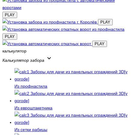
PLAY
PLAY
PLAY
PLAY
калькулятор
keyboard_arrow_down
Калькулятор забора
Из профнастила
Из евроштакетника
Из сетки рабицы